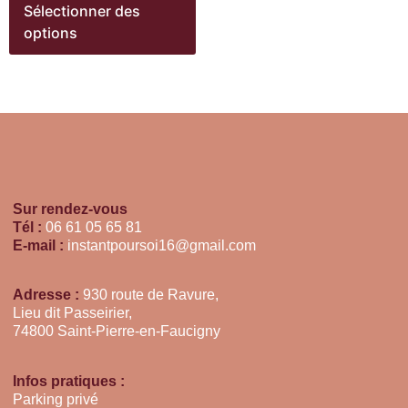
Sélectionner des
options
Sur rendez-vous
Tél :
06 61 05 65 81
E-mail :
instantpoursoi16@gmail.com
Adresse :
930 route de Ravure,
Lieu dit Passeirier,
74800 Saint-Pierre-en-Faucigny
Infos pratiques :
Parking privé