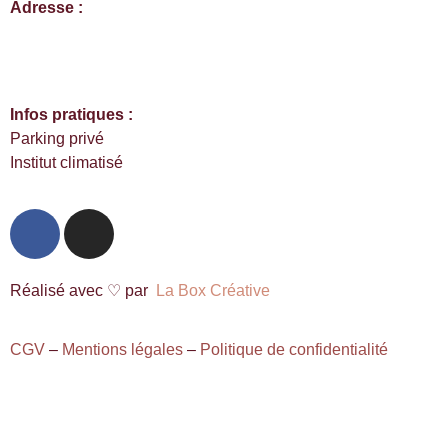
Adresse :
930 route de Ravure,
Lieu dit Passeirier,
74800 Saint-Pierre-en-Faucigny
Infos pratiques :
Parking privé
Institut climatisé
Réalisé avec ♡ par
La Box Créative
CGV
–
Mentions légales
–
Politique de confidentialité