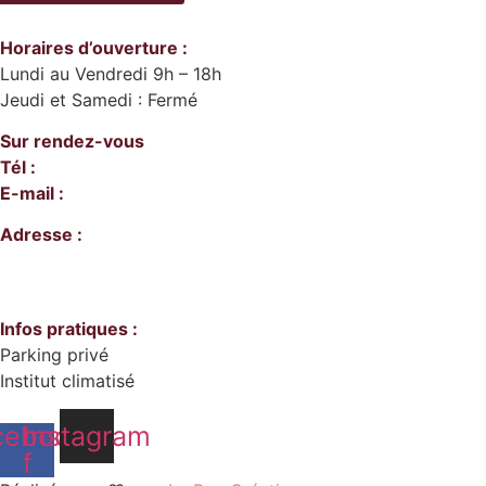
Horaires d’ouverture :
Lundi au Vendredi 9h – 18h
Jeudi et Samedi : Fermé
Sur rendez-vous
Tél :
06 61 05 65 81
E-mail :
instantpoursoi16@gmail.com
Adresse :
930 route de Ravure,
Lieu dit Passeirier,
74800 Saint-Pierre-en-Faucigny
Infos pratiques :
Parking privé
Institut climatisé
cebook-
Instagram
f