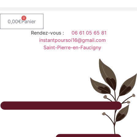
Aller
au
contenu
0
0,00
€
Panier
Rendez-vous :
06 61 05 65 81
instantpoursoi16@gmail.com
Saint-Pierre-en-Faucigny