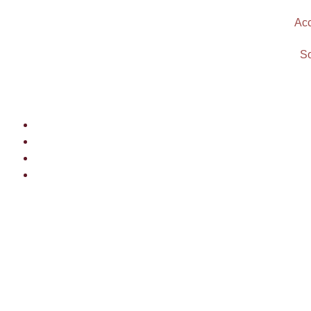
Acc
So