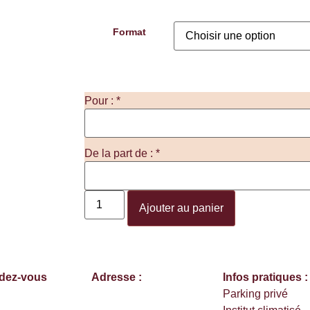
Format
Pour :
*
De la part de :
*
Ajouter au panier
ndez-vous
Adresse :
930 route de
Infos pratiques :
 61 05 65 81
Ravure,
Parking privé