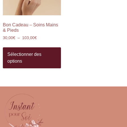
Bon Cadeau – Soins Mains
& Pieds
30,00
€
–
103,00
€
Sélectionner des
options