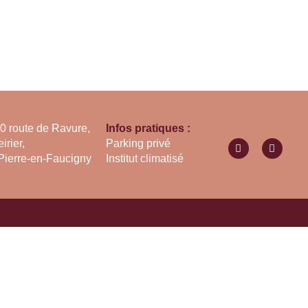
0 route de Ravure,
Infos pratiques :
irier,
Parking privé
Pierre-en-Faucigny
Institut climatisé