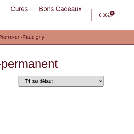
Cures
Bons Cadeaux
0
0,00
€
Pierre-en-Faucigny
-permanent