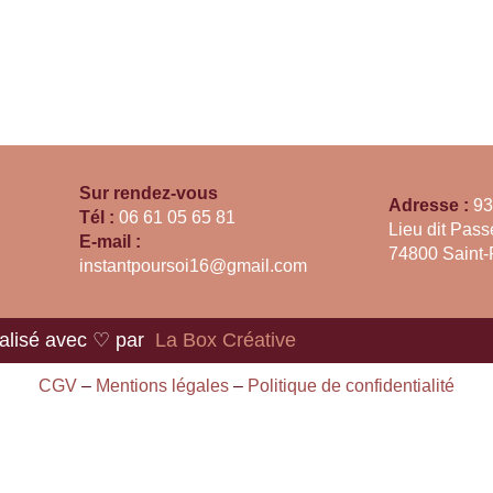
Sur rendez-vous
Adresse :
93
Tél :
06 61 05 65 81
Lieu dit Passe
E-mail :
74800 Saint-
instantpoursoi16@gmail.com
alisé avec ♡ par
La Box Créative
CGV
–
Mentions légales
–
Politique de confidentialité