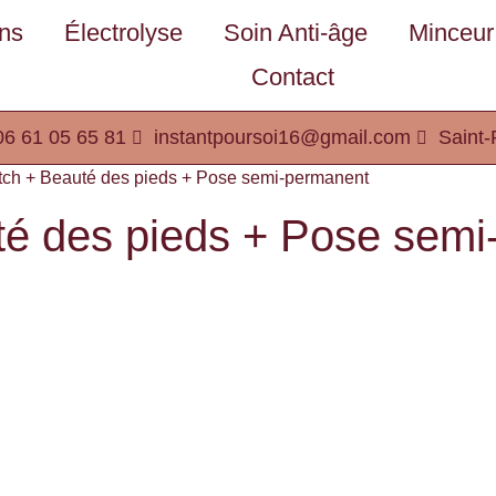
ons
Électrolyse
Soin Anti-âge
Minceur
Contact
06 61 05 65 81
instantpoursoi16@gmail.com
Saint-
atch + Beauté des pieds + Pose semi-permanent
té des pieds + Pose semi