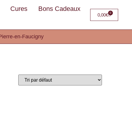
Cures
Bons Cadeaux
0
0,00
€
Pierre-en-Faucigny