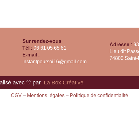
Sur rendez-vous
Adresse :
93
Tél :
06 61 05 65 81
Lieu dit Passe
E-mail :
74800 Saint-
instantpoursoi16@gmail.com
alisé avec ♡ par
La Box Créative
CGV
–
Mentions légales
–
Politique de confidentialité