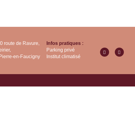
0 route de Ravure,
Infos pratiques :
irier,
Parking privé
Pierre-en-Faucigny
Institut climatisé