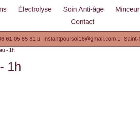
ons
Électrolyse
Soin Anti-âge
Minceur
Contact
06 61 05 65 81
instantpoursoi16@gmail.com
Saint-
au - 1h
- 1h